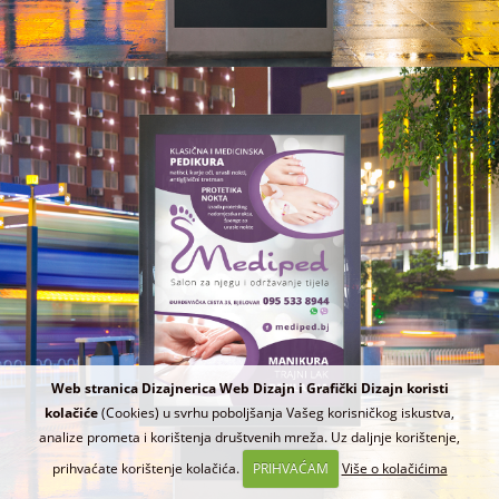
Web stranica Dizajnerica Web Dizajn i Grafički Dizajn koristi
kolačiće
(Cookies) u svrhu poboljšanja Vašeg korisničkog iskustva,
analize prometa i korištenja društvenih mreža. Uz daljnje korištenje,
prihvaćate korištenje kolačića.
PRIHVAĆAM
Više o kolačićima