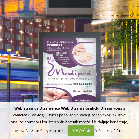
Web stranica Dizajnerica Web Dizajn i Grafički Dizajn koristi
kolačiće
(Cookies) u svrhu poboljšanja Vašeg korisničkog iskustva,
analize prometa i korištenja društvenih mreža. Uz daljnje korištenje,
prihvaćate korištenje kolačića.
PRIHVAĆAM
Više o kolačićima