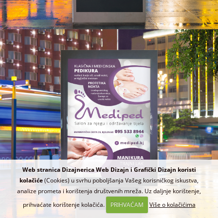
Web stranica Dizajnerica Web Dizajn i Grafički Dizajn koristi
kolačiće
(Cookies) u svrhu poboljšanja Vašeg korisničkog iskustva,
analize prometa i korištenja društvenih mreža. Uz daljnje korištenje,
prihvaćate korištenje kolačića.
PRIHVAĆAM
Više o kolačićima